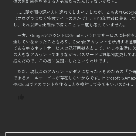
体の無計画性を考えると必然だったんじゃないかなと。
……話が闇の深い方に逸れてしまいましたが、ともあれGoog
（ブログではなく特設サイトのおかげ）、
2010年前後に蔓延
し、それ以降web制作で稼ぐことは一度も考えていません。
一方、GoogleアカウントはGmailという巨大サービスに紐
達していなかったこともあり、
Googleアカウントを所持する
てあらゆるネットサービスの認証用拠点として、
いまや生活に
の大きなアカウントでありながらパスワードは19年間変更して
掴んだので、この機に強固にしたというわけです。
ただ、現状このアカウントがダメになったときのための「予
できるメールサービスが存在しないからです。
Microsoftも
やiCloudでアカウントを作ることを検討してみてもいいのかも。