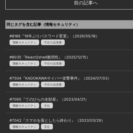
前の記事へ
同じタグを含む記事（
情報セキュリティ
）
#
8189
『
19年ぶりパスワード変更
』（
2026/05/18
）
情報セキュリティ
今日の出来事
#
8035
『
React2shell脆弱性
』（
2025/12/15
）
情報セキュリティ
今日の出来事
#
7504
『
KADOKAWAサイバー攻撃事件
』（
2024/07/03
）
情報セキュリティ
今日の出来事
#
7065
『
てのひらの全財産
』（
2023/04/21
）
情報セキュリティ
文化
#
7042
『
スマホを落としたら終わり
』（
2023/03/29
）
情報セキュリティ
文化