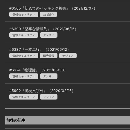
#
6565
『
初めてのハッキング被害
』（
2021/12/07
）
情報セキュリティ
web制作
#
6390
『
堅牢な情報列
』（
2021/06/15
）
情報セキュリティ
デジモノ
#
6387
『
一本二役
』（
2021/06/12
）
情報セキュリティ
暗号資産
デジモノ
#
6374
『
物理鍵
』（
2021/05/30
）
情報セキュリティ
デジモノ
#
5902
『
脆弱文字列
』（
2020/02/16
）
情報セキュリティ
デジモノ
前後の記事