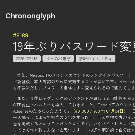
Chrononglyph
#8189
19年ぶりパスワード変
2026/05/18
今日の出来事
情報セキュリティ
突如、Microsoftのメインアカウントのワンタイムパスワー
ド認証後、本人確認のために実施することが多いです。
Micr
も不気味だし、パスワード自体はすぐ変えられるので変えてし
また、今後ビッグテックのアカウントが狙われる可能性も考
OTP認証とパスキーも導入しておきました。
Googleアカウ
Adsenseのためだったようです（
#01080 / 2007年04月04日
）。
一人暮らしによって相当の支出をする以上、収入を得た方が良
告を掲載するということだったようです。
いやバイトしろよと
ってはそれも致し方ないと思います。
この辺の切迫感は自分は