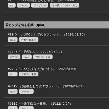
ios
WWDC
プチまとめ
その他, デジモノ, 文化
同じタグを含む記事（
ipad
）
#
8140
『
サブPCとしてのタブレット
』（
2026/03/30
）
ipad
今日の出来事
#
7846
『
半透明のUI
』（
2025/06/09
）
WWDC
ipad
今日の出来事
#
7207
『
iPadが映像入力に対応
』（
2023/09/10
）
ipad
今日の出来事
#
7015
『
代替機としてのタブレット
』（
2023/03/02
）
ipad
デジモノ
#
6889
『
中途半端な一枚板
』（
2022/10/27
）
ipad
デジモノ