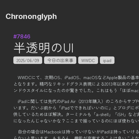
Chrononglyph
#7846
半透明のUI
2025/06/09
今日の出来事
WWDC
ipad
WWDCにて、次期iOS、iPadOS、macOSなどApple製
となります。
精巧なリキッドグラス表現による2013年以来のデ
ンドウスタイルになったのが驚きでした。
これはもう「ほぼma
iPadに関しては先代のiPad Air（2013年購入）のころか
います。
だいぶ前から「iPadでできればいいのに」とブログに
供しているためほぼ解決。
ターミナルも「a-shell」「iSH
になったんじゃないかな？
ここまで揃っているのにほぼ使わない
自分の場合はMacbookは持っていけないがiPadは持ってい
らないと思います。
もちろん、機能が充実することは良いこと