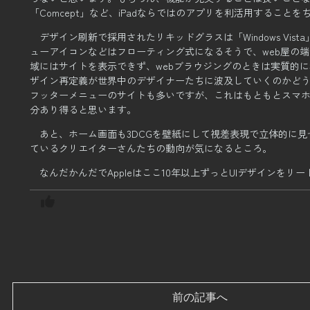
「Comcept」など、
iPadならではのアプリを利活用すること
デザイン刷新で採用されたリキッドグラスは「Windows Vi
ューアイコンなどはフローティング式になるそうで、web屋の
域にはサイトを表示できず、
webブラウジングのときは実質的
ザイン再定義が世界中のデザイナーたちに波及していくのかど
フッターメニューのサイトも多いですが、これはもともとスマホ
分あり得ると思います。
あと、ホーム画面も3DCGを壁紙にして視差表現で立体的に
ているクリエイターさんたちの動向が気になるところ。
なんだかんだでAppleはここ10年以上ずっとUIデザインをリ
前の記事へ