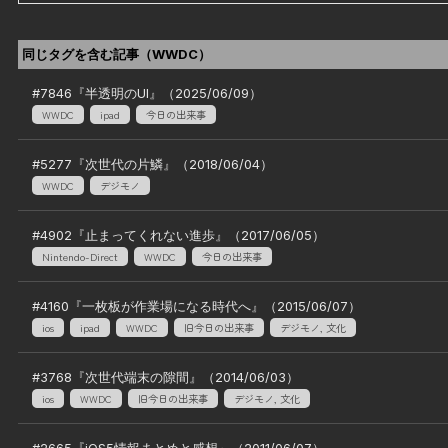
同じタグを含む記事（
WWDC
）
#
7846
『
半透明のUI
』（
2025/06/09
）
WWDC
ipad
今日の出来事
#
5277
『
次世代の片鱗
』（
2018/06/04
）
WWDC
デジモノ
#
4902
『
止まってくれない進歩
』（
2017/06/05
）
Nintendo-Direct
WWDC
今日の出来事
#
4160
『
一枚板が作業場になる時代へ
』（
2015/06/07
）
ios
ipad
WWDC
旧今日の出来事
デジモノ, 文化
#
3768
『
次世代端末の隙間
』（
2014/06/03
）
ios
WWDC
旧今日の出来事
デジモノ, 文化
#
2665
『
iOS5情報まとめと感想
』（
2011/06/07
）