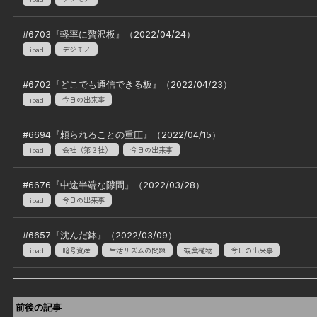
#
6703
『
軽率に贅沢板
』（
2022/04/24
）
ipad
デジモノ
#
6702
『
どこでも通信できる板
』（
2022/04/23
）
ipad
今日の出来事
#
6694
『
頼られることの重圧
』（
2022/04/15
）
ipad
会社（第３社）
今日の出来事
#
6676
『
中途半端な隙間
』（
2022/03/28
）
ipad
今日の出来事
#
6657
『
沈んだ鉢
』（
2022/03/09
）
ipad
暗号資産
生活リズムの問題
観葉植物
今日の出来事
前後の記事