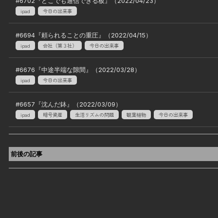
#
6702
『
どこでも通信できる板
』（
2022/04/23
）
ipad
今日の出来事
#
6694
『
頼られることの重圧
』（
2022/04/15
）
ipad
会社（第３社）
今日の出来事
#
6676
『
中途半端な隙間
』（
2022/03/28
）
ipad
今日の出来事
#
6657
『
沈んだ鉢
』（
2022/03/09
）
ipad
暗号資産
生活リズムの問題
観葉植物
今日の出来事
前後の記事