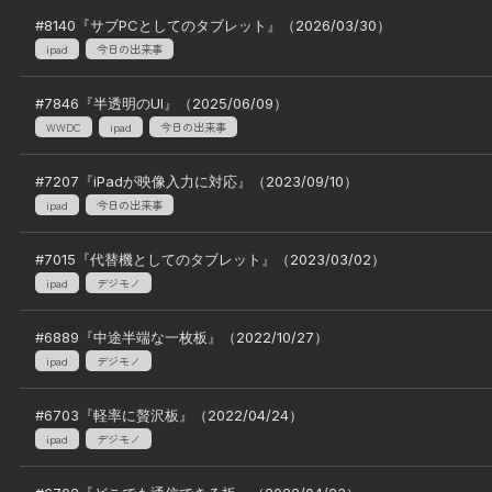
#
8140
『
サブPCとしてのタブレット
』（
2026/03/30
）
ipad
今日の出来事
#
7846
『
半透明のUI
』（
2025/06/09
）
WWDC
ipad
今日の出来事
#
7207
『
iPadが映像入力に対応
』（
2023/09/10
）
ipad
今日の出来事
#
7015
『
代替機としてのタブレット
』（
2023/03/02
）
ipad
デジモノ
#
6889
『
中途半端な一枚板
』（
2022/10/27
）
ipad
デジモノ
#
6703
『
軽率に贅沢板
』（
2022/04/24
）
ipad
デジモノ