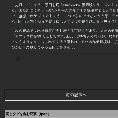
先日、ギリギリ10万円を切るMacbookの廉価版シリーズとして「
く、
またSoCにiPhoneのAシリーズのモデルを採用すること
で、
直感ではサブPCとしてうってつけなのではないかと思った
Macbookと割り切って買うにはさすがに中途半端かなと思って
次の現場では出社頻度が少し増える可能性があり、また始業
「オフィスに私物PCとしてのMacbookは持ち込めないが、帰
というようなケースも出てくると思われ、iPadの作業環境は一
のかは一度試してみる価値はありそう。
前の記事へ
同じタグを含む記事（
ipad
）