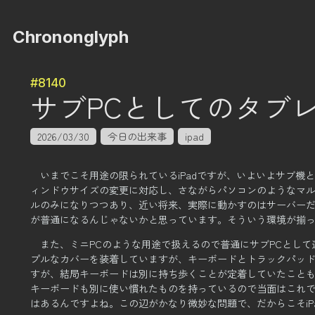
Chrononglyph
#8140
サブPCとしてのタブ
2026/03/30
今日の出来事
ipad
いまでこそ用途の限られているiPadですが、いよいよサブ機
ィンドウサイズの変更に対応し、
さながらパソコンのようなマ
ルのみになりつつあり、
近い将来、実際に動かすのはサーバー
が普通になるんじゃないかと思っています。
そういう環境が揃っ
また、ミニPCのような用途で扱えるので普通にサブPCとし
プルなカバーを装着していますが、
キーボードとトラックパッド
すが、結局キーボードは別に持ち歩くことが定着していたこと
キーボードも別に使い慣れたものを持っているので当面はこれ
はあるんですよね。
この辺がかなり微妙な問題で、だからこそi