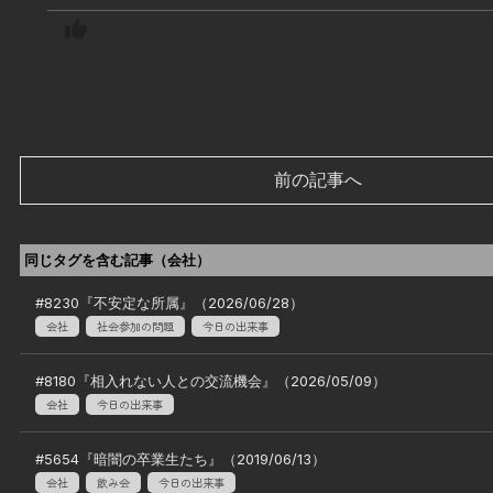
前の記事へ
同じタグを含む記事（
会社
）
#
8230
『
不安定な所属
』（
2026/06/28
）
会社
社会参加の問題
今日の出来事
#
8180
『
相入れない人との交流機会
』（
2026/05/09
）
会社
今日の出来事
#
5654
『
暗闇の卒業生たち
』（
2019/06/13
）
会社
飲み会
今日の出来事