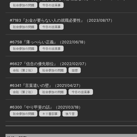
社会参加の問題
今日の出来事
#
7183
『
お金が要らない人の就職必要性
』（
2023/08/17
）
社会参加の問題
今日の出来事
#
6758
『
薄っぺらい正義
』（
2022/06/18
）
社会参加の問題
今日の出来事
#
6627
『
信念の優先順位
』（
2022/02/07
）
会社（第２社）
社会参加の問題
空想
#
6341
『
言葉遣いの壁
』（
2021/04/27
）
会社（第２社）
社会参加の問題
今日の出来事
#
6300
『
やり甲斐の話
』（
2021/03/18
）
社会参加の問題
キリ番記事
独り言