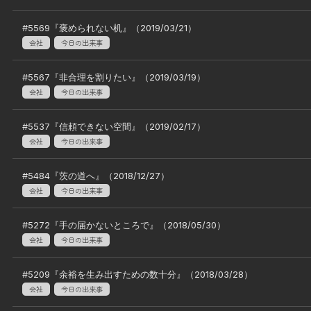
#
5569
『
褒められない机
』（
2019/03/21
）
会社
今日の出来事
#
5567
『
非合理を割りたい
』（
2019/03/19
）
会社
今日の出来事
#
5537
『
信頼できない空間
』（
2019/02/17
）
会社
今日の出来事
#
5484
『
茨の道へ
』（
2018/12/27
）
会社
今日の出来事
#
5272
『
手の届かないところで
』（
2018/05/30
）
会社
今日の出来事
#
5209
『
余裕を生み出すための数十分
』（
2018/03/28
）
会社
今日の出来事