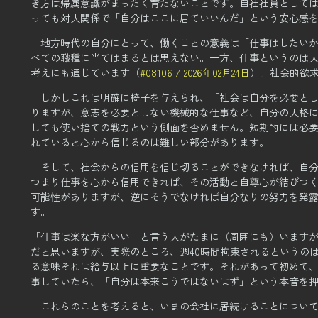
き方は帰属意識がまったく育たないことです。
自社社員として
っても対人関係で「自分はここに居ていいんだ」という安心感
地方時代の自分にとって、働くことの意義は「仕事はしたい
べての職種に当てはまるとは思えない。
一方、仕事というのは
考えにも通じています（
#08106 / 2026年02月24日
）。
社会的欲
しかしこれは明確に椅子を与えられ、「社会は自分を必要と
りますが、
意志を必要としない機械的な仕事など、自分の人格
しても使い捨ての戦力という側面を否めません。
短期的には必
れていると心から信じるのは難しい部分があります。
そして、社会からの信用を信じ切ることができなければ、自
つまり仕事を心から信用できれば、その活動と自尊心が結びつ
可能性がありますが、
逆にそうでなければ自分なりの努力を発
す。
「仕事は楽な方がいい」と言う人がたまに（周囲にも）います
だと思いますが、
実際のところ、週40時間拘束されるというの
る意味それは給与以上に重要なことです。
それがあって初めて
事していたら、
「自分は本来こうではないはず」という本音を
これらのことを考えると、いまの会社に居続けることについ