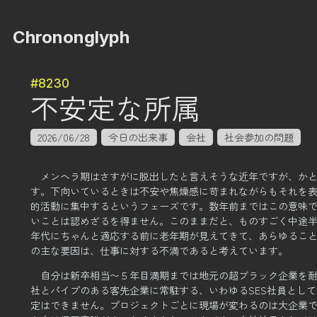
Chrononglyph
#8230
不安定な所属
2026/06/28
今日の出来事
会社
社会参加の問題
メンヘラ期はさすがに脱出したと言えそうな近年ですが、か
す。
下向いているときは不安や焦燥感に苛まれながらもそれを
的活動に集中するというフェーズです。
数年前まではこの意味
いことは認めざるを得ません。
このままだと、ものすごく中途
年代にちゃんと適応する前に老年期が見えてきて、
あらゆるこ
の主な要因は、仕事に対する不満であると考えています。
自分は新卒相当〜５年目満期までは地元の超ブラック企業を
社とパイプのある客先企業に常駐する、いわゆるSES社員とし
定はできません。
プロジェクトごとに現場が変わるのは大企業