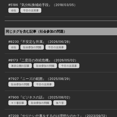
#
5186
『
気分転換補給手段
』（
2018/03/05
）
会社
今日の出来事
同じタグを含む記事（
社会参加の問題
）
#
8230
『
不安定な所属
』（
2026/06/28
）
会社
社会参加の問題
今日の出来事
#
8173
『
二度目の存続危機
』（
2026/05/02
）
準非公開の記事
社会参加の問題
今日の出来事
#
7927
『
ニーズの範囲
』（
2025/08/29
）
社会参加の問題
今日の出来事
#
7900
『
ビジネスの話
』（
2025/08/02
）
キリ番記事
社会参加の問題
独り言
#
7209
『
やりたい仕事をするのは理想なのか？
』（
2023/09/12
）