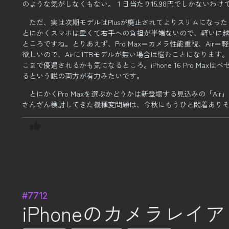
のような気がしなくもない。
１日当たり15.98円でしかないわけ
ただ、実は次期モデルはPlusが廃止されてよりスリムになった
とにかくスマホは重くて右手への負担が半端ないので、軽いに
ところですね。
とりあえず、Pro Max＝カメラ性能重視、Ai
欲しいので、Airに1TBモデルが無い場合は悩むことになります。
こまで優遇されるかも気になるところ。
iPhone 16 Pro 
るという説の両方が有力みたいです。
とにかくPro Maxを選ぶかどうかは新登場する見込みの「Ai
さんざん検討してきた機種変問題は、今秋にもうひと悶着あり
#7712
iPhoneのカメラレイ