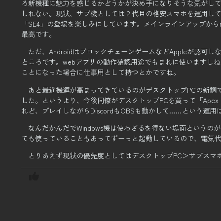
ろ新機種に魅力を感じるかどうかが決め手になりそうな気がし
しれない。
現状、サブ機としては２代目の格安スマホを運用し
「SE4」の登場を楽しみにしています。
メインラインアップからm
最高です。
ただ、AndroidはブロックチェーンゲームなどAppleが認
ところです。
webアプリの動作確認用途でもまれに使いますしね
ことになった場合に仕事用として持つとかですね。
あと最近機運が高まってきているのがデスクトップPCの新調
した。
というより、今後同僚がデスクトップPCを買って『Apex L
れど、プレイしながらDiscordもOBSも動かして……という運
なんだかんだでWindows機は使わざるを得ない場面というの
ても使っていることもあってずーっと起動しているので、
電気
とりあえず現状の優先度としてはデスクトップPC＞サブスマホ＞