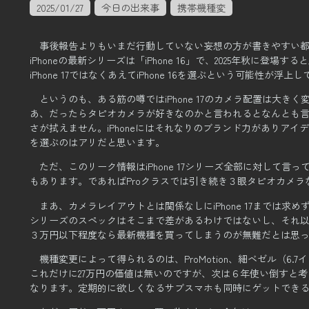
2025/01/27
今日の出来事
携帯機種変
事後報告よりもいまだ行動していない妄想の方が書きやすい
iPhoneの最新シリーズは「iPhone 16」で、2025年秋に登場する
iPhone 17ではなくあえてiPhone 16を選ぶという可能性が浮上
というのも、ある筋の噂ではiPhone 17のカメラ配置は大き
あ、だったらタピオカメラが好きなのかと言われるとなんとも
さが拭えません。
iPhoneにはそれなりのブランド力がありア
を選ぶのはアリだと思います。
ただ、このリーク情報はiPhone 17シリーズ全部に対して言
もあります。
であればProクラスでは引き続き３眼タピオカメ
まあ、カメラレイアウトとは関係なしにiPhone 17までは求めずiP
シリーズのスペックはそこまで差があるわけではないし、
それ以
３万円以下程度なら最新機種を買ってしまうのが無難だとは思
機種変更によって得られるのは、ProMotion、細ベゼル（6.
これだけに27万円の価値は無いのですが、次は６年使い倒すと考
なります。
定期的に欲しくなるサブスマホも同時にゲットでき