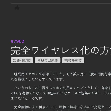
#7962
完全ワイヤレス化の方
2025/10/03
今日の出来事
携帯機種変
睡眠用イヤホンが断線しました。
もう数ヶ月に一度の恒例行
れを最後にしたいと思っています。
というのも、次に買うスマホの利用コンセプトとして、有線
とPCを有線でつないで通信みたいなケースは皆無のため、
この
まいたいところです。
完全無線にする利点として、断線と無縁になるので充電ケー