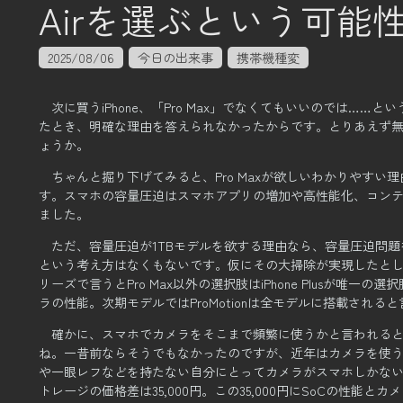
Airを選ぶという可能
2025/08/06
今日の出来事
携帯機種変
次に買うiPhone、「Pro Max」でなくてもいいのでは……
たとき、
明確な理由を答えられなかったからです。
とりあえず
ょうか。
ちゃんと掘り下げてみると、Pro Maxが欲しいわかりやすい
す。
スマホの容量圧迫はスマホアプリの増加や高性能化、コン
ました。
ただ、容量圧迫が1TBモデルを欲する理由なら、容量圧迫問
という考え方はなくもないです。
仮にその大掃除が実現したとして
リーズで言うとPro Max以外の選択肢はiPhone Plusが唯一
ラの性能。
次期モデルではProMotionは全モデルに搭載される
確かに、スマホでカメラをそこまで頻繁に使うかと言われる
ね。
一昔前ならそうでもなかったのですが、近年はカメラを使
や一眼レフなどを持たない自分にとってカメラがスマホしかな
トレージの価格差は35,000円。
この35,000円にSoCの性能