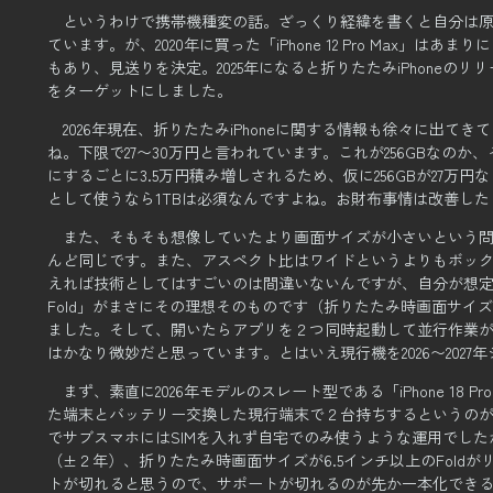
というわけで携帯機種変の話。
ざっくり経緯を書くと自分は原
ています。
が、2020年に買った「iPhone 12 Pro Max」
もあり、見送りを決定。
2025年になると折りたたみiPhone
をターゲットにしました。
2026年現在、折りたたみiPhoneに関する情報も徐々に出てき
ね。下限で27〜30万円と言われています。
これが256GBなのか
にするごとに3.5万円積み増しされるため、
仮に256GBが27万
として使うなら1TBは必須なんですよね。
お財布事情は改善した
また、そもそも想像していたより画面サイズが小さいという
んど同じです。また、アスペクト比はワイドというよりもボッ
えれば技術としてはすごいのは間違いないんですが、
自分が想
Fold」がまさにその理想そのものです（折りたたみ時画面サイズ
ました。
そして、開いたらアプリを２つ同時起動して並行作業ができると。G
はかなり微妙だと思っています。
とはいえ現行機を2026〜20
まず、素直に2026年モデルのスレート型である「iPhone 18 
た端末とバッテリー交換した現行端末で２台持ちするというの
でサブスマホにはSIMを入れず自宅でのみ使うような運用でした
（±２年）、折りたたみ時画面サイズが6.5インチ以上のFold
トが切れると思うので、
サポートが切れるのが先か一本化でき