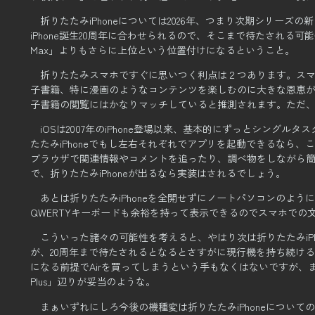
折りたたみiPhoneについては2026年、つまり次期シリー
iPhone誕生20周年に合わせられるので、そこまで待たされる
Max」よりもさらに上位という位置付けになるということ。
折りたたみスマホですぐに思いつく利点は２つあります。
ス
子書籍、特に漫画のようなコンテンツを楽しむのに大きな恩恵
子書籍の閲覧にはかなりマッチしていると推測されます。
ただ
iOSは2007年のiPhone登場以来、基本的にずっとシングル
たたみiPhoneでもし左右それぞれでアプリを起動できるなら、
ブラウザで関連情報やコメントを追ったり、
調べ物をしながら
で、折りたたみiPhoneが出るなら実装はされるでしょう。
あとは折りたたみiPhoneを全開せずにノートパソコンのよう
QWERTYキーボードも余裕を持って表示できるのでスマホでの
こういった諸々の可能性を考えると、やはり次は折りたたみiP
が、20周年まで待たされるとなるとさすがに現行機を持ち続け
になる前提でAirを買ってしまうという手もなくはないですが、
Plus」辺りが妥当のような。
まぁいずれにしろ今後の機種変は折りたたみiPhoneについ