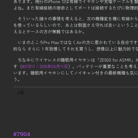
あります。
現行のiPhone 12は有線でイヤホンや充電ケーブル
よね。
また有線接続の宿命としてポートは接続するたびに物理
そういった諸々の事情を考えると、次の機種変を機に有線か
を使っているらしいので、
あとは側面さえ守れば良いというこ
えるとケースの方が無難ではあるか。
いまのところPro MaxではなくAirの方に惹かれている自分で
的なら さらに１年我慢してそれを買うし、想像以上に魅力的でな
ちなみにワイヤレスの睡眠用イヤホンは「ZE500 for AS
す（
#07817 / 2025年05月11日
）。
バッテリーが重要なことを考える
います。
睡眠用イヤホンにしてノイキャン付きの最新機種も気
う。
#7904