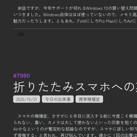
余談ですが、今年サポートが切れるWindows 10の買い替え
いつきました。
Windows自体はほぼ使っていないので、メモ
魅力だったりします。
ともあれ、FoldにしろPro Maxにしろ
#7980
折りたたみスマホへの
2025/10/21
今日の出来事
携帯機種変
スマホの機種変、さすがに６年目に突入する前に今度こそ機
られない、重い、カメラは大して使わないといった印象を抱く
Airかなというのが暫定的な結論なのですが、
スマホに詳しい知り
ず後悔する」と言われ、再び悩んでいます。
確かに１回の出費は