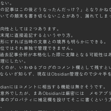
たない。
この記事はこの後どうなったんだっけ？」となりかね
ついての顛末を書き切らないことがあり、漏れてしま
方向性としては２つあります。
の末尾に直接追記するというやり方。
た形にすれば当時の文章との境界も明らかにできる。
単位ではそれ単独で管理できません。
の過去記事分析が本格化した際に支障となる可能性は
管理にしたい。
つくのが、いわゆるブログのコメント欄として残すと
時代ならいざ知らず、現在はObsidian管理なので少々
idianにはコメントに相当する機能は無さそうです。
外でしたが、まあObsidianは厳密には メモア
記事のプロパティに補足欄を設けてそこに書くという
せ、