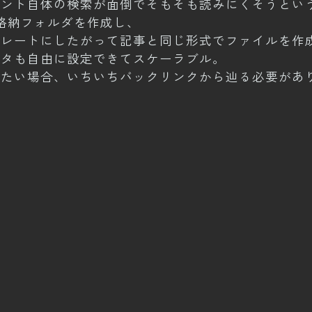
メント自体の検索が面倒でそもそも読みにくそうとい
n格納フォルダを作成し、
プレートにしたがって記事と同じ形式でファイルを作
ータも自由に設定できてスケーラブル。
見たい場合、いちいちバックリンクから辿る必要があ
初の直接追記方式が良いような気がしてきた……。
理的抵抗があるのですが、
あるのに何を今更という話ではある。
ったわけではないですしね。
ていた話題を順に供養していこうかと思い立ったので
、どうにかできないものか……という思考の流れを
ということで改めてルール整備を進めていけたらと。
かないのでそこまでカッチリやる必要もないのかもし
1