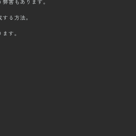
う弊害もあります。
成する方法。
ります。
すが、
そのまま書きました。
れませんけどね。
,435
文字 ー 最終更新：
2025/03/23 21:42:04