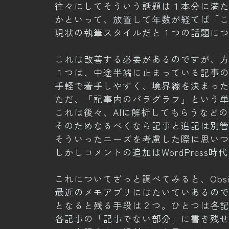
往々にしてそういう話題は１本分に満
かといって、放置して年数が経てば「
現状の執筆スタイルだと１つの話題に
これは改善する必要があるのですが、
１つは、中途半端に止まっている記事
手軽で着手しやすく、境界線を決まっ
ただ、「記事内のパラグラフ」という
これは後々、AIに解析してもらうなど
そのためなるべくなら記事と追記は別
そういったニーズを考慮した際に思い
しかしコメントの追加はWordPress
これについてざっと調べてみると、Obs
最近のメモアプリにはたいていあるので意
となると残る手段は２つ。ひとつは各
各記事の「記事でない部分」に書き残