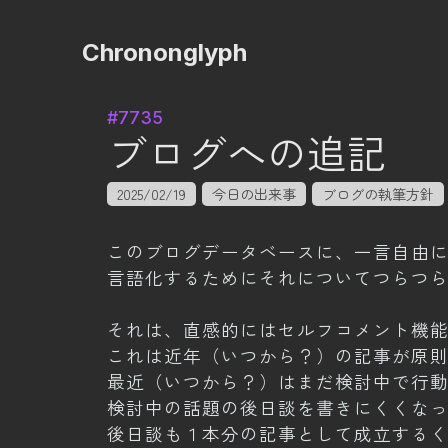
Chrononglyph
#7735
ブログへの追記
2025/02/19
今日の出来事
ブログの執筆方針
このブログデータベースに、一言自由
言語化するためにそれについてつらつ
それは、直感的にはセルフコメント機
これは近年（いつから？）の記事が原
最近（いつから？）はまだ検討中で行
検討中の話題の後日談を書きにくくな
後日談も１本分の記事として成立する