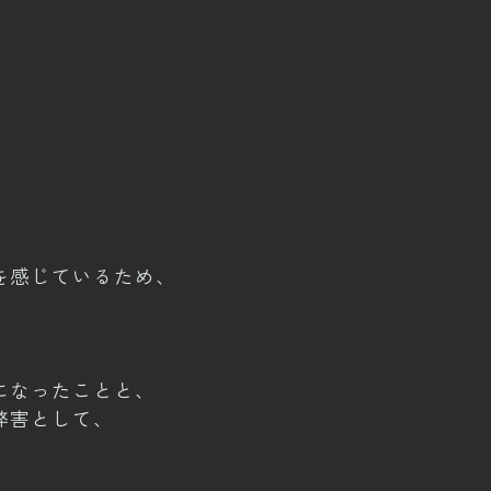
を感じているため、
になったことと、
弊害として、
、