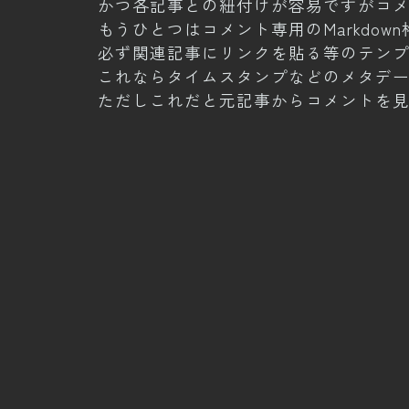
かつ各記事との紐付けが容易ですがコ
もうひとつはコメント専用のMarkdow
必ず関連記事にリンクを貼る等のテン
これならタイムスタンプなどのメタデ
ただしこれだと元記事からコメントを
こうしていろいろ言語化してみると、当
完成した過去記事の直接編集はやや心
未完成記事は長期放置することも間々
いままでも追記はまったくしてこなか
今日の記事はここ最近消化不良になっ
まとめて書いたところで後で辿れないし
とりあえず、現時点では直接追記方式
まぁ、過去記事の追記なんて何行も書